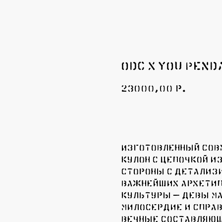
ODC x YOU PEND
23000,00
p.
Добавить в корзин
Изготовленный сов
кулон с цепочкой из
стороны с детализ
важнейших архетип
культуры — Девы Ма
Милосердие и справ
вечные составляющ