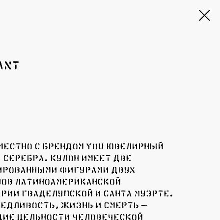
ANT
у
местно с брендом YOU ювелирный
 серебра. Кулон имеет две
ированными фигурами двух
ов Латиноамериканской
рии Гваделупской и Санта Муэрте.
едливость, жизнь и смерть —
ие цельности человеческой