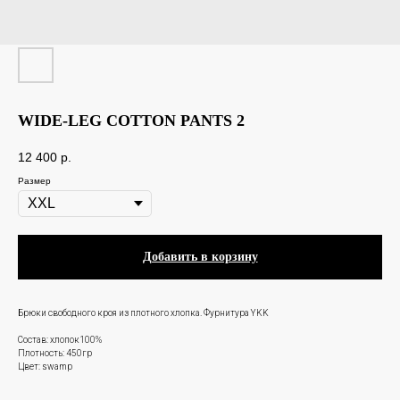
WIDE-LEG COTTON PANTS 2
12 400
p.
Размер
Добавить в корзину
Брюки свободного кроя из плотного хлопка. Фурнитура YKK
Состав: хлопок100%
Плотность: 450гр
Цвет: swamp